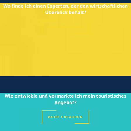
Wo finde ich einen Experten, der den wirtschaftlichen
Überblick behält?
MEHR ERFAHREN
Wie entwickle und vermarkte ich mein touristisches
Angebot?
MEHR ERFAHREN