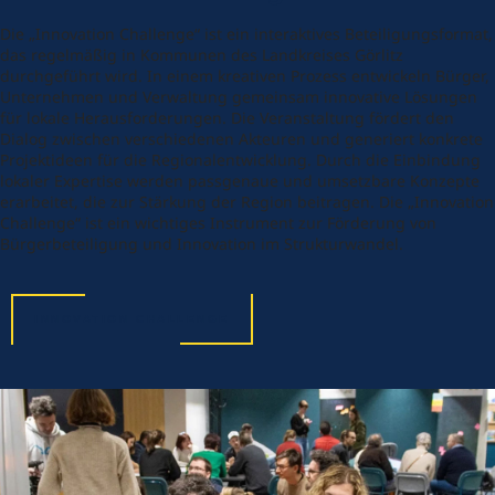
Die „Innovation Challenge“ ist ein interaktives Beteiligungsformat,
das regelmäßig in Kommunen des Landkreises Görlitz
durchgeführt wird. In einem kreativen Prozess entwickeln Bürger,
Unternehmen und Verwaltung gemeinsam innovative Lösungen
für lokale Herausforderungen. Die Veranstaltung fördert den
Dialog zwischen verschiedenen Akteuren und generiert konkrete
Projektideen für die Regionalentwicklung. Durch die Einbindung
lokaler Expertise werden passgenaue und umsetzbare Konzepte
erarbeitet, die zur Stärkung der Region beitragen. Die „Innovation
Challenge“ ist ein wichtiges Instrument zur Förderung von
Bürgerbeteiligung und Innovation im Strukturwandel.
INNOVATION CHALLENGE