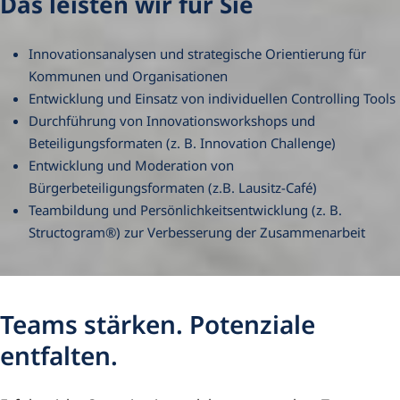
Das leisten wir für Sie
Innovationsanalysen und strategische Orientierung für
Kommunen und Organisationen
Entwicklung und Einsatz von individuellen Controlling Tools
Durchführung von Innovationsworkshops und
Beteiligungsformaten (z. B. Innovation Challenge)
Entwicklung und Moderation von
Bürgerbeteiligungsformaten (z.B. Lausitz-Café)
Teambildung und Persönlichkeitsentwicklung (z. B.
Structogram®) zur Verbesserung der Zusammenarbeit
Teams stärken. Potenziale
entfalten.