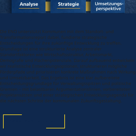
Strategien für Kommunen
Die ENO unterstützt Kommunen mit dem Standort- und
Transformationsreport dabei, fundierte strategische
Entscheidungen für ihre zukünftige Entwicklung zu treffen.
Grundlage ist eine strukturierte Analyse zentraler
Standortfaktoren wie Wirtschaftsstruktur, Arbeitsmarkt,
Demografie und Flächenpotenziale. Darauf aufbauend entwickeln
wir realistische Entwicklungsoptionen, strukturieren mögliche
Förderpfade und priorisieren konkrete Maßnahmen nach Wirkung
und Umsetzbarkeit. Das Ergebnis ist eine klar aufbereitete
Entscheidungsgrundlage für Verwaltungsspitzen und politische
Gremien – mit belastbaren Argumentationslinien, vorbereiteten
Projektansätzen und einer strategischen Entwicklungsagenda für
die nächsten Schritte der kommunalen Zukunftsgestaltung.
DOWNLOAD FALTBLATT