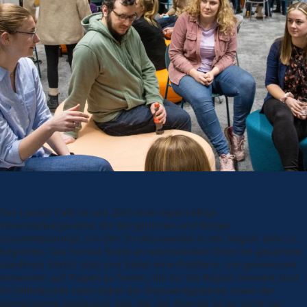
Lausitz Café
Das Lausitz Café ist seit 2023 eine regelmäßige
Veranstaltungsreihe, die Bürgerinnen und Bürger
zusammenbringt, um den Strukturwandel in der Region aktiv zu
begleiten. Das Format findet an wechselnden Orten im gesamten
Landkreis Görlitz statt und bietet eine Plattform, um gemeinsam
Antworten auf Fragen zu finden, die für die Region relevant sind.
Im Mittelpunkt steht dabei der Netzwerkgedanke sowie der
gemeinsame Austausch. Das Ziel der Abende ist es, nicht nur