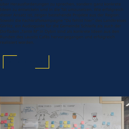
über Herausforderungen zu sprechen, sondern ganz konkrete
Ideen zu entwickeln und in die Tat umzusetzen. Wie erfolgreich
dieser Ansatz ist, zeigen bestehende Projekte aus der Region:
Sowohl die Fachkräftekampagne "Du fehlst hier" des Landkreises
Görlitz, ein Audioguide für die Gemeinde Schleife als auch der
Dorfladen „Tante M“ in Oybin sind als konkrete Ideen aus den
Runden des Lausitz Cafés hervorgegangen und erfolgreich
realisiert worden.
MEHR ERFAHREN