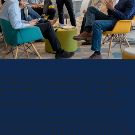
Structogram®-Coaching
Mit dem Structogram® bieten wir Unternehmen und Kommunen
ein wissenschaftlich fundiertes Analyse- und Trainingsinstrument,
das weit über klassische Persönlichkeitstests hinausgeht.
Gemeinsam mit Ihren Teams machen wir sichtbar, welche
grundlegenden Verhaltensstrukturen Menschen prägen und wie
dieses Wissen im Arbeitsalltag gezielt genutzt werden kann.
Ob im Teammeeting, im Kundengespräch oder in der Führung
von Mitarbeitenden: Das Wissen aus dem Structogram® lässt sich
unmittelbar und praxisnah anwenden. Unser Ziel ist es, Teams
dabei zu unterstützen, Unterschiede besser zu verstehen, Stärken