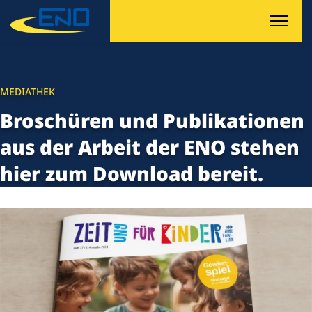
MEDIATHEK
Broschüren und Publikationen
aus der Arbeit der ENO stehen
hier zum Download bereit.